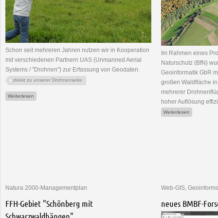
Schon seit mehreren Jahren nutzen wir in Kooperation
Im Rahmen eines Pro
mit verschiedenen Partnern UAS (Unmanned Aerial
Naturschutz (BfN) w
Systems / "Drohnen") zur Erfassung von Geodaten.
Geoinformatik GbR mi
direkt zu unserer Drohnenseite
großen Waldfläche in 
mehrerer Drohnenflüg
über Geodatenerfassung mit Drohnen
Weiterlesen
hoher Auflösung effi
über Beflie
Weiterlesen
Natura 2000-Managementplan
Web-GIS, Geoinforma
FFH-Gebiet "Schönberg mit
neues BMBF-Fors
Schwarzwaldhängen"