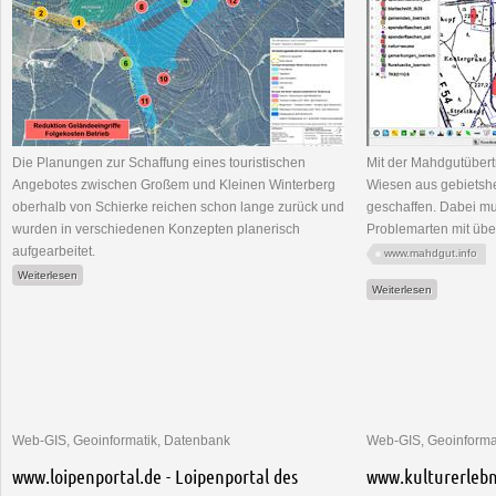
Die Planungen zur Schaffung eines touristischen
Mit der Mahdgutüber
Angebotes zwischen Großem und Kleinen Winterberg
Wiesen aus gebiets
oberhalb von Schierke reichen schon lange zurück und
geschaffen. Dabei m
wurden in verschiedenen Konzepten planerisch
Problemarten mit übe
aufgearbeitet.
www.mahdgut.info
über Natürlich.Schierke - Schierke im Harz, Stadt Wernigerode
Weiterlesen
über Spend
Weiterlesen
Web-GIS, Geoinformatik, Datenbank
Web-GIS, Geoinforma
www.loipenportal.de - Loipenportal des
www.kulturerlebni