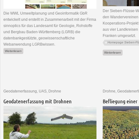
Der Sieben-Flüsse-
Die WWL Umweltplanung und Geoinformatik GbR
den Wandervereinen 
entwickelt und erstellt in Zusammenarbeit mit der Firma
Kooperations-Projek
sinnoptics für das Landesamt für Geologie, Rohstoffe
aus vier Landkreise
und Bergbau Baden-Württemberg (LGRB) die
Franken umgesetzt.
datenbankgestützte, geowissenschaftliche
Homepage Sieben-Fl
Webanwendung LGRBwissen.
über Geowissenschaftliche Webanwendung LGRBwissen
Weiterlesen
über Siebe
Weiterlesen
Geodatenerfassung, UAS, Drohne
Drohne, Geodatener
Geodatenerfassung mit Drohnen
Befliegung einer