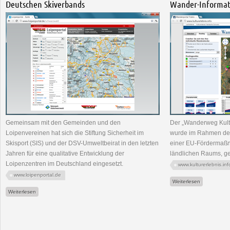
Deutschen Skiverbands
Wander-Informat
Gemeinsam mit den Gemeinden und den
Der „Wanderweg Kult
Loipenvereinen hat sich die Stiftung Sicherheit im
wurde im Rahmen de
Skisport (SIS) und der DSV-Umweltbeirat in den letzten
einer EU-Fördermaßn
Jahren für eine qualitative Entwicklung der
ländlichen Raums, ge
Loipenzentren im Deutschland eingesetzt.
www.kulturerlebnis.inf
www.loipenportal.de
über www.kul
Weiterlesen
über www.loipenportal.de - Loipenportal des Deutschen Skiverbands
Weiterlesen