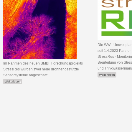
Die WWL Umweltplanu
seit 1.4.2023 Partne
StressRes - Monitori
Beurteilung von Stre
Im Rahmen des neuen BMBF Forschungsprojekts
und Trinkwasserman
StressRes wurden zwei neue drohnengestützte
über neues 
Sensorsysteme angeschafft.
Weiterlesen
über Erweiterung der Drohnenflotte um neue Thermal- und Multispektralsysteme
Weiterlesen