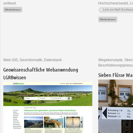
umfasst.
Hochschwarzwald, Lö
über Wiedervernetzung Biotopverbund B 317 Feldberg
Weiterlesen
Link zur MaP-Endfa
über FFH-Ge
Weiterlesen
Web-GIS, Geoinformatik, Datenbank
Wegekonzepte, Stre
Beschilderungsplan
Geowissenschaftliche Webanwendung
Sieben Flüsse W
LGRBwissen