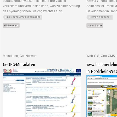
sodass Regenwasser nicht mehr großflächig
REMON - Real Time Mo
versickern und verdunsten kann, was zu einer Störung
Solutions for Traffi
des hydrologischen Gleichgewichtes führt.
Development in Hano
Link zum Simulationsmodell
remon-hanoi.net
über GIS-gestütztes Webmodell für die naturnahe Regenwasserbewirtschaftung
über WWL P
Weiterlesen
Weiterlesen
Metadaten, GeoNetwork
Web-GIS, Geo-CMS, 
GeORG-Metadaten
www.bodenerlebni
in Nordrhein-Wes