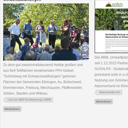
Die WWL Umweltplanu
seit 1.12.2015 Partn
Zu dem gut zweieinhalbtausend Hektar großen und
SUSALPS - Sustainabl
aus fünf Teilflächen bestehenden FFH-Gebiet
grassland soils in a 
"Schönberg mit Schwarzwaldhängen" gehören
Nutzung von Grünland
Flächen der Gemeinden Ebringen, Au, Bollschweil,
Alpenvorland im Kli
Ehrenkirchen, Freiburg, Merzhausen, Pfaffenweiler,
www.susalps.de
Sölden, Staufen und Wittnau.
Link zur MaP-Endfassung LUBW
über neues
Weiterlesen
über FFH-Gebiet "Schönberg mit Schwarzwaldhängen"
Weiterlesen