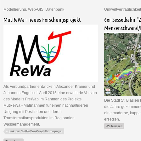
Modellierung, Web-GIS, Datenbank
Umweltverträglichkei
MutReWa - neues Forschungsprojekt
6er-Sesselbahn "Z
Menzenschwand/
Als Verbundpartner entwickeln Alexander Krämer und
Johannes Engel seit April 2015 eine erweiterte Version
des Modells FreWab im Rahmen des Projekts
Die Stadt St. Blasien
MutReWa - Maßnahmen für einen nachhaltigeren
die Jahre gekommene
Umgang mit Pestiziden und deren
eine moderne, kuppe
Transformationsprodukten im Regionalen
ersetzen.
Wassermanagement.
über 6er-Se
Weiterlesen
Link zur MutReWa-Projekthomepage