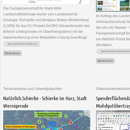
Die Fachgemeinschaft für Wald-Wild-
Landschaftsökologie wurde vom Landesamt für
Im Auftrag des Lande
Geologie, Rohstoffe und Bergbau Baden-Württemberg
Verbraucherschutz N
(LGRB) für das EU-Projekt GeORG (Geopotenziale des
der ahu AG Wasser - 
tieferen Untergrundes im Oberrheingraben) mit der
Fachgemeinschaft fü
Implementierung einer Metadaten-Lösung beauftragt.
ein WebGIS-Portal fü
geo.geopotenziale.eu
Westfalen.
www.bodenerlebnis-n
über GeORG-Metadaten
Weiterlesen
über www.bo
Weiterlesen
Terrainanalyse und Umweltgutachten
Datenbankentwicklu
Natürlich.Schierke - Schierke im Harz, Stadt
Spenderflächend
Wernigerode
Mahdgutübertra