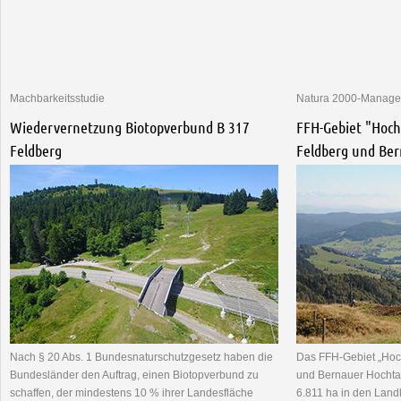
Machbarkeitsstudie
Natura 2000-Manage
Wiedervernetzung Biotopverbund B 317
FFH-Gebiet "Hoc
Feldberg
Feldberg und Ber
Nach § 20 Abs. 1 Bundesnaturschutzgesetz haben die
​Das FFH-Gebiet „Ho
Bundesländer den Auftrag, einen Biotopverbund zu
und Bernauer Hochtal“
schaffen, der mindestens 10 % ihrer Landesfläche
6.811 ha in den Land