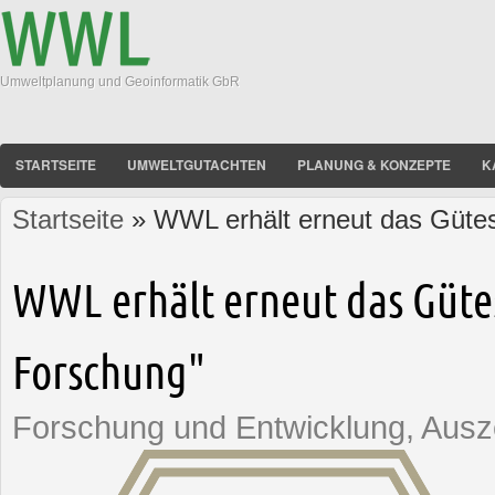
Umweltplanung und Geoinformatik GbR
STARTSEITE
UMWELTGUTACHTEN
PLANUNG & KONZEPTE
K
Startseite
» WWL erhält erneut das Gütes
Sie sind hier
WWL erhält erneut das Gütes
Forschung"
Forschung und Entwicklung, Aus