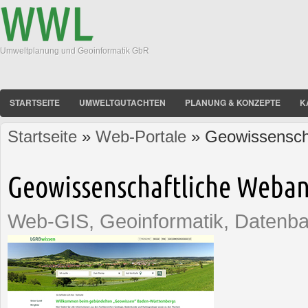
Umweltplanung und Geoinformatik GbR
STARTSEITE
UMWELTGUTACHTEN
PLANUNG & KONZEPTE
K
Startseite
»
Web-Portale
» Geowissensch
Sie sind hier
Geowissenschaftliche Web
Web-GIS, Geoinformatik, Datenb