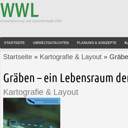
Umweltplanung und Geoinformatik GbR
STARTSEITE
UMWELTGUTACHTEN
PLANUNG & KONZEPTE
K
Startseite
»
Kartografie & Layout
» Gräbe
Sie sind hier
Gräben – ein Lebensraum de
Kartografie & Layout