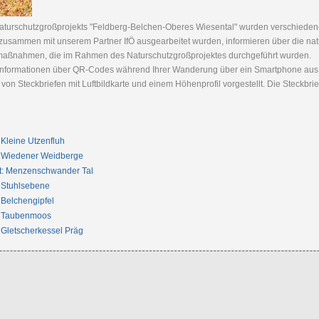
turschutzgroßprojekts "Feldberg-Belchen-Oberes Wiesental" wurden verschieden
ie zusammen mit unserem Partner IfÖ ausgearbeitet wurden, informieren über die n
smaßnahmen, die im Rahmen des Naturschutzgroßprojektes durchgeführt wurden.
formationen über QR-Codes während Ihrer Wanderung über ein Smartphone aus de
n Steckbriefen mit Luftbildkarte und einem Höhenprofil vorgestellt. Die Steckbri
Kleine Utzenfluh
: Wiedener Weidberge
t: Menzenschwander Tal
 Stuhlsebene
Belchengipfel
: Taubenmoos
Gletscherkessel Präg