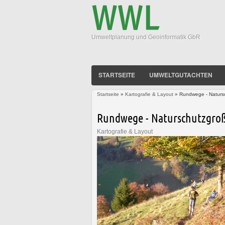
Umweltplanung und Geoinformatik GbR
STARTSEITE
UMWELTGUTACHTEN
Startseite
»
Kartografie & Layout
» Rundwege - Natursc
Sie sind hier
Rundwege - Naturschutzgroß
Kartografie & Layout