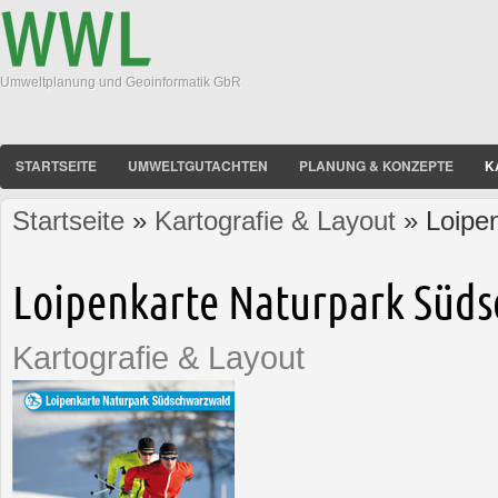
Umweltplanung und Geoinformatik GbR
STARTSEITE
UMWELTGUTACHTEN
PLANUNG & KONZEPTE
K
Startseite
»
Kartografie & Layout
» Loipe
Sie sind hier
Loipenkarte Naturpark Süd
Kartografie & Layout