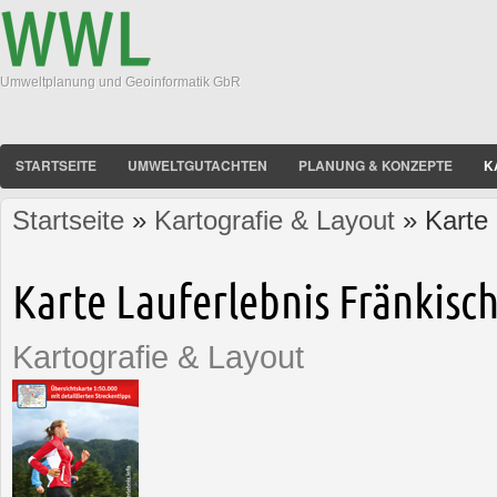
Umweltplanung und Geoinformatik GbR
STARTSEITE
UMWELTGUTACHTEN
PLANUNG & KONZEPTE
K
Startseite
»
Kartografie & Layout
» Karte 
Sie sind hier
Karte Lauferlebnis Fränkisc
Kartografie & Layout